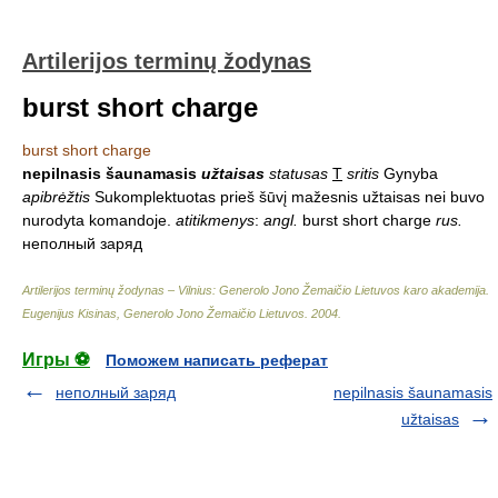
Artilerijos terminų žodynas
burst short charge
burst short charge
nepilnasis šaunamasis
užtaisas
statusas
T
sritis
Gynyba
apibrėžtis
Sukomplektuotas prieš šūvį mažesnis užtaisas nei buvo
nurodyta komandoje.
atitikmenys
:
angl.
burst short charge
rus.
неполный заряд
Artilerijos terminų žodynas – Vilnius: Generolo Jono Žemaičio Lietuvos karo akademija
.
Eugenijus Kisinas, Generolo Jono Žemaičio Lietuvos
.
2004
.
Игры ⚽
Поможем написать реферат
неполный заряд
nepilnasis šaunamasis
užtaisas