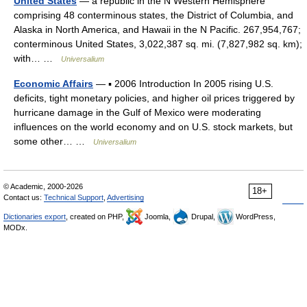
United States
— a republic in the N Western Hemisphere
comprising 48 conterminous states, the District of Columbia, and
Alaska in North America, and Hawaii in the N Pacific. 267,954,767;
conterminous United States, 3,022,387 sq. mi. (7,827,982 sq. km);
with… …
Universalium
Economic Affairs
— ▪ 2006 Introduction In 2005 rising U.S.
deficits, tight monetary policies, and higher oil prices triggered by
hurricane damage in the Gulf of Mexico were moderating
influences on the world economy and on U.S. stock markets, but
some other… …
Universalium
© Academic, 2000-2026
18+
Contact us:
Technical Support
,
Advertising
Dictionaries export
, created on PHP,
Joomla,
Drupal,
WordPress,
MODx.