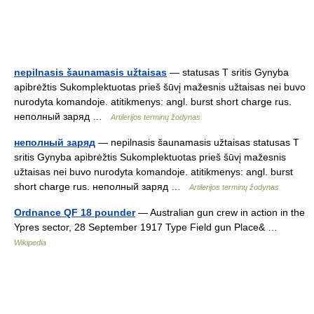
nepilnasis šaunamasis užtaisas
— statusas T sritis Gynyba
apibrėžtis Sukomplektuotas prieš šūvį mažesnis užtaisas nei buvo
nurodyta komandoje. atitikmenys: angl. burst short charge rus.
неполный заряд …
Artilerijos terminų žodynas
неполный заряд
— nepilnasis šaunamasis užtaisas statusas T
sritis Gynyba apibrėžtis Sukomplektuotas prieš šūvį mažesnis
užtaisas nei buvo nurodyta komandoje. atitikmenys: angl. burst
short charge rus. неполный заряд …
Artilerijos terminų žodynas
Ordnance QF 18 pounder
— Australian gun crew in action in the
Ypres sector, 28 September 1917 Type Field gun Place& …
Wikipedia