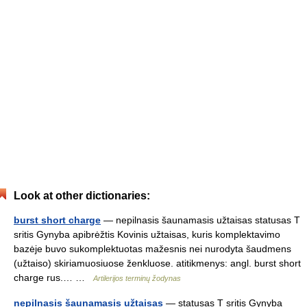
Look at other dictionaries:
burst short charge
— nepilnasis šaunamasis užtaisas statusas T
sritis Gynyba apibrėžtis Kovinis užtaisas, kuris komplektavimo
bazėje buvo sukomplektuotas mažesnis nei nurodyta šaudmens
(užtaiso) skiriamuosiuose ženkluose. atitikmenys: angl. burst short
charge rus.… …
Artilerijos terminų žodynas
nepilnasis šaunamasis užtaisas
— statusas T sritis Gynyba