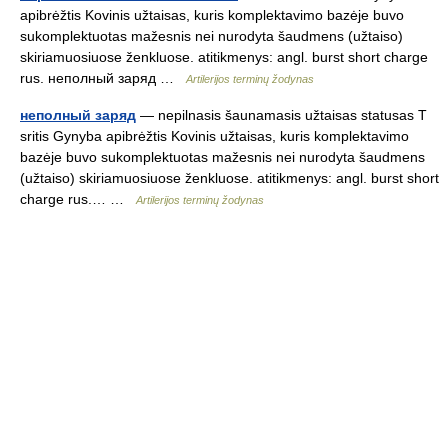
apibrėžtis Kovinis užtaisas, kuris komplektavimo bazėje buvo
sukomplektuotas mažesnis nei nurodyta šaudmens (užtaiso)
skiriamuosiuose ženkluose. atitikmenys: angl. burst short charge
rus. неполный заряд …
Artilerijos terminų žodynas
неполный заряд
— nepilnasis šaunamasis užtaisas statusas T
sritis Gynyba apibrėžtis Kovinis užtaisas, kuris komplektavimo
bazėje buvo sukomplektuotas mažesnis nei nurodyta šaudmens
(užtaiso) skiriamuosiuose ženkluose. atitikmenys: angl. burst short
charge rus.… …
Artilerijos terminų žodynas